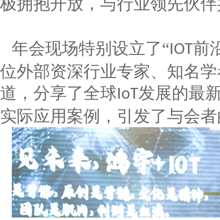
极拥抱开放，与行业领先伙伴
年会现场特别设立了
“
前
IOT
位外部资深行业专家、知名学
道，分享了全球
发展的最
IoT
实际应用案例，引发了与会者