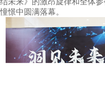
结未来》的激昂旋律和全体参
憧憬中圆满落幕。