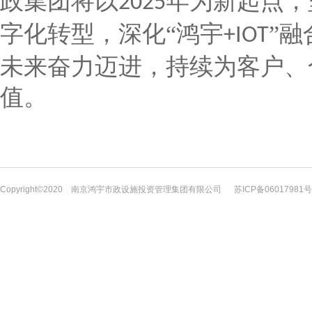
政集团
将以
年为新起点，
2025
字化转型，深化“鸿宇
”
+IOT
未来奋力迈进，持续为客户、
值。
Copyright©2020 南京鸿宇市政设施投资管理集团有限公司
苏ICP备06017981号