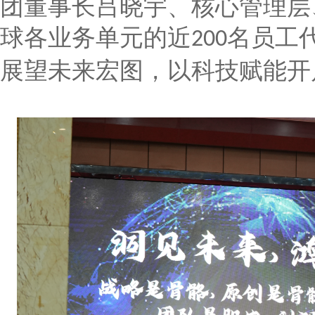
团董事长
吕晓宇、
核心管理层
球各业务单元的近
名员工
200
展望未来宏图，以科技赋能开