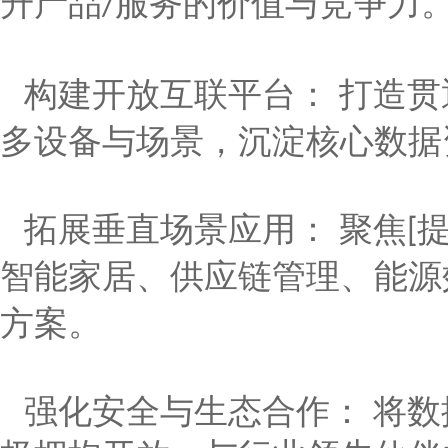
升产品
服务的价值与竞争力
/
构建开放互联平台：
打造贯
多设备与场景，沉淀核心数据
拓展垂直场景应用：
聚焦
[
智能家居、供应链管理、能源
方案。
强化安全与生态合作：
将数