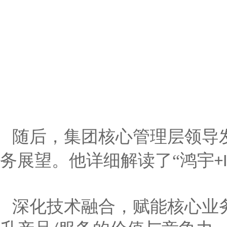
随后，集团
核心管理层领导
务展望。他详细解读了“鸿宇
+
深化技术融合，赋能核心业